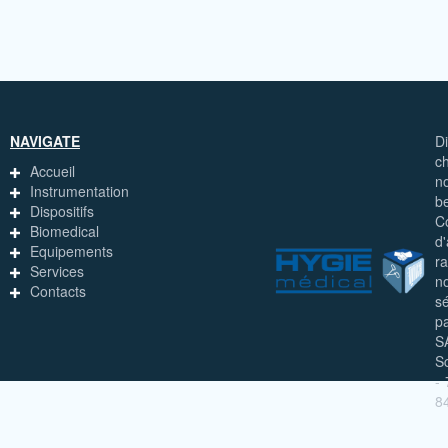
NAVIGATE
D
c
Accueil
n
Instrumentation
b
Dispositifs
C
Biomedical
d
Equipements
ra
Services
n
Contacts
s
pa
S
S
-
8