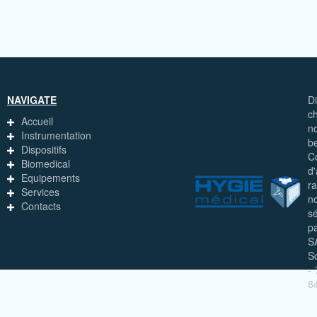
NAVIGATE
D
c
Accueil
n
Instrumentation
b
Dispositifs
C
Biomedical
d
Equipements
ra
Services
n
Contacts
s
pa
S
S
-
8