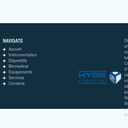
NAVIGATE
D
c
Accueil
n
Instrumentation
b
Dispositifs
C
Biomedical
d
Equipements
ra
Services
n
Contacts
s
pa
S
S
-
8