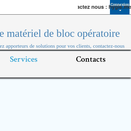
Connexion
Contactez nous : hygie.med@
e matériel de bloc opératoire
 apporteurs de solutions pour vos clients, contactez-nous
Services
Contacts
tériel de
Coeliochirurgie
Esthétiques
Appareils diagnostiques
Assistants
Chariots
Orthop
Gynéco
Cordon
Muets
d'isolements
 portes battantes
Arthro
rideaux
mains-p
e stockages (epoxy)
Rachis 
ans portes